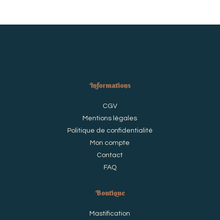
choisies
choisie
sur
sur
la
la
page
page
du
du
produit
produi
Informations
CGV
Mentions légales
Politique de confidentialité
Mon compte
Contact
FAQ
Boutique
Mastification