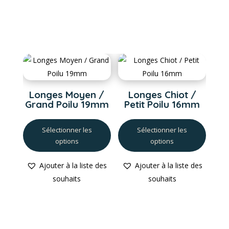
Longes Moyen /
Longes Chiot /
Grand Poilu 19mm
Petit Poilu 16mm
Ce
Ce
Sélectionner les
Sélectionner les
produit
produi
options
options
a
a
plusieurs
plusieu
Ajouter à la liste des
Ajouter à la liste des
variations.
variati
souhaits
souhaits
Les
Les
options
option
peuvent
peuven
être
être