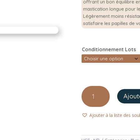
offrant un bon équilibre e
mastication longue pour les
Légèrement moins résistan
satisfaire les papilles de v
Conditionnement Lots
quantité
Ajout
de
Nerf
de
Ajouter à la liste des sou
veau