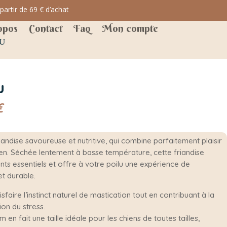
ir de 69 € d’achat
opos
Contact
Faq
Mon compte
u
Plage
€
de
prix :
4,50 €
iandise savoureuse et nutritive, qui combine parfaitement plaisir
à
ien. Séchée lentement à basse température, cette friandise
11,00 €
ts essentiels et offre à votre poilu une expérience de
et durable.
sfaire l’instinct naturel de mastication tout en contribuant à la
ion du stress.
 en fait une taille idéale pour les chiens de toutes tailles,