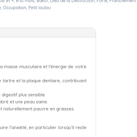
ois et +
,
6-10 mois
,
Bœuf
,
Dieu de la Destruction
,
Forte
,
Franchement
é
,
Occupation
,
Petit loulou
la masse musculaire et l’énergie de votre
 tartre et la plaque dentaire, contribuant
digestif plus sensible.
libré et une peau saine.
st naturellement pauvre en graisses.
e l’anxiété, en particulier lorsqu’il reste