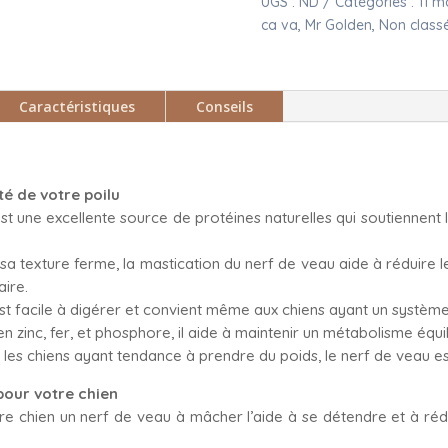
UGS :
ND
Catégories :
11 m
ca va
,
Mr Golden
,
Non class
Caractéristiques
Conseils
té de votre poilu
st une excellente source de protéines naturelles qui soutiennent 
 texture ferme, la mastication du nerf de veau aide à réduire le
aire.
est facile à digérer et convient même aux chiens ayant un système 
n zinc, fer, et phosphore, il aide à maintenir un métabolisme équi
r les chiens ayant tendance à prendre du poids, le nerf de veau e
pour votre chien
otre chien un nerf de veau à mâcher l’aide à se détendre et à réduir