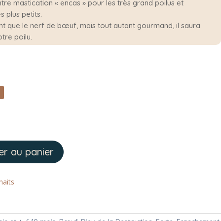
ntre mastication « encas » pour les très grand poilus et
 plus petits.
t que le nerf de bœuf, mais tout autant gourmand, il saura
otre poilu.
er au panier
haits