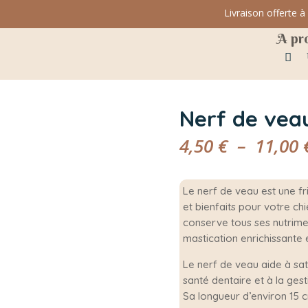
Livraison offerte à part
A pr
Nerf de vea
4,50
€
–
11,00
Le nerf de veau est une fr
et bienfaits pour votre ch
conserve tous ses nutrimen
mastication enrichissante 
Le nerf de veau aide à sati
santé dentaire et à la gest
Sa longueur d’environ 15 cm