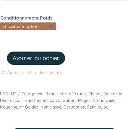
Conditionnement Poids
Ajouter au panier
quantité
de
Ajouter à la liste des souhaits
Peau
de
cheval
avec
UGS :
ND
Catégories :
11 mois et +
,
6-10 mois
,
Cheval
,
Dieu de la
poils
Destruction
,
Franchement ca va
,
Gabarit Moyen
,
Grand chien
,
Moyenne
,
Mr Golden
,
Non classé
,
Occupation
,
Petit loulou