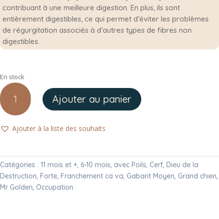
contribuant à une meilleure digestion. En plus, ils sont
entièrement digestibles, ce qui permet d’éviter les problèmes
de régurgitation associés à d’autres types de fibres non
digestibles.
En stock
quantité
Ajouter au panier
de
Patte
de
Ajouter à la liste des souhaits
Cerf
avec
Poils
Catégories :
11 mois et +
,
6-10 mois
,
avec Poils
,
Cerf
,
Dieu de la
Destruction
,
Forte
,
Franchement ca va
,
Gabarit Moyen
,
Grand chien
,
Mr Golden
,
Occupation