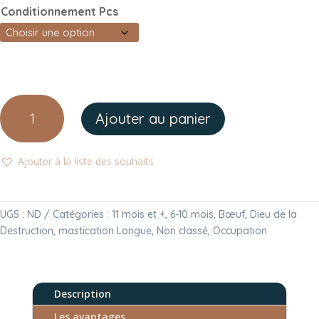
Conditionnement Pcs
quantité
Ajouter au panier
de
Sabot
de
Ajouter à la liste des souhaits
bœuf
UGS :
ND
Catégories :
11 mois et +
,
6-10 mois
,
Bœuf
,
Dieu de la
Destruction
,
mastication Longue
,
Non classé
,
Occupation
Description
Les avantages