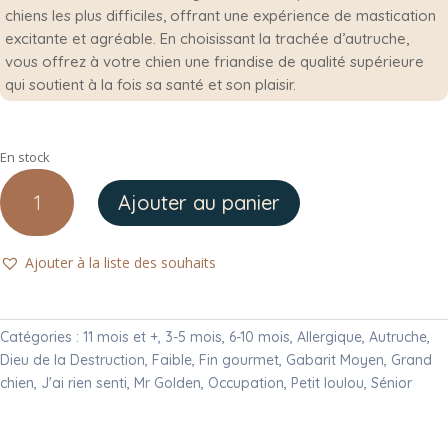
chiens les plus difficiles, offrant une expérience de mastication
excitante et agréable. En choisissant la trachée d’autruche,
vous offrez à votre chien une friandise de qualité supérieure
qui soutient à la fois sa santé et son plaisir.
En stock
quantité
Ajouter au panier
de
Trachée
d'Autruche
Ajouter à la liste des souhaits
Catégories :
11 mois et +
,
3-5 mois
,
6-10 mois
,
Allergique
,
Autruche
,
Dieu de la Destruction
,
Faible
,
Fin gourmet
,
Gabarit Moyen
,
Grand
chien
,
J'ai rien senti
,
Mr Golden
,
Occupation
,
Petit loulou
,
Sénior